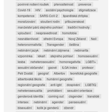
povinné nošení roušek
přenositelnost
prevence
Covid-19
HIV
sociální psychologie
stigmatizace
kompetence
SARS-CoV-2
španělská chřipka
moralizování
sloučení rodin
příbuzenskost
manželství párů stejného pohlaví
tradiční hodnoty
vyloučení
nespravedlnost
homofobie
nesnášenlivost
střední Evropa
Nový Zéland
Neil
heteronormativita
Transgender
čeština
nebinární jazyk
nebinární zájmena
nebinarita
vzpomínka
lékaři
stejného pohlaví
homosexuální
lesba
neheterosexuální
homonegativita
LGBTI+
sexuální občanství
gaové
ILGA index
profesor
Petr Dostál
geograf
Albertov
teoretická geografie
albertovská škola
humánní geografie
regionální geografie
anti-lgbt
dospívání
LGBTIQ
neheterosexualita
prohlášení
sexuální orientace
genderová identita
coming out
cisgender
translidé
intersex
nebinární
agender
pansexuální
bisexuální
kolik je genderů
džendr