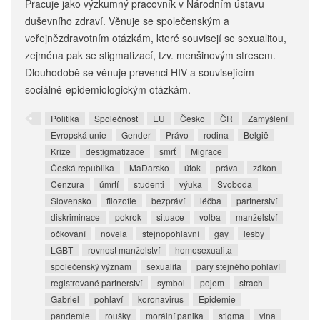
Pracuje jako výzkumný pracovník v Národním ústavu
duševního zdraví. Věnuje se společenským a
veřejnězdravotním otázkám, které souvisejí se sexualitou,
zejména pak se stigmatizací, tzv. menšinovým stresem.
Dlouhodobě se věnuje prevenci HIV a souvisejícím
sociálně-epidemiologickým otázkám.
Politika
Společnost
EU
Česko
ČR
Zamyšlení
Evropská unie
Gender
Právo
rodina
België
Krize
destigmatizace
smrť
Migrace
Česká republika
MaĎarsko
útok
práva
zákon
Cenzura
úmrtí
studenti
výuka
Svoboda
Slovensko
filozofie
bezpráví
léčba
partnerství
diskriminace
pokrok
situace
volba
manželství
očkování
novela
stejnopohlavní
gay
lesby
LGBT
rovnost manželství
homosexualita
společenský význam
sexualita
páry stejného pohlaví
registrované partnerství
symbol
pojem
strach
Gabriel
pohlaví
koronavirus
Epidemie
pandemie
roušky
morální panika
stigma
vina