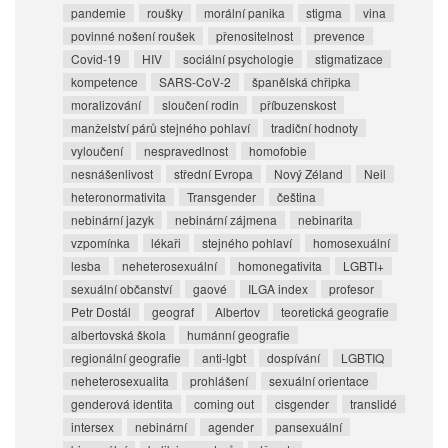
pandemie
roušky
morální panika
stigma
vina
povinné nošení roušek
přenositelnost
prevence
Covid-19
HIV
sociální psychologie
stigmatizace
kompetence
SARS-CoV-2
španělská chřipka
moralizování
sloučení rodin
příbuzenskost
manželství párů stejného pohlaví
tradiční hodnoty
vyloučení
nespravedlnost
homofobie
nesnášenlivost
střední Evropa
Nový Zéland
Neil
heteronormativita
Transgender
čeština
nebinární jazyk
nebinární zájmena
nebinarita
vzpomínka
lékaři
stejného pohlaví
homosexuální
lesba
neheterosexuální
homonegativita
LGBTI+
sexuální občanství
gaové
ILGA index
profesor
Petr Dostál
geograf
Albertov
teoretická geografie
albertovská škola
humánní geografie
regionální geografie
anti-lgbt
dospívání
LGBTIQ
neheterosexualita
prohlášení
sexuální orientace
genderová identita
coming out
cisgender
translidé
intersex
nebinární
agender
pansexuální