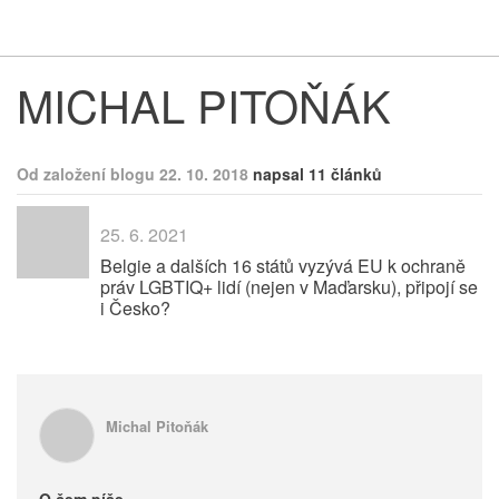
Respekt
Vy
MICHAL PITOŇÁK
Od založení blogu 22. 10. 2018
napsal 11 článků
25. 6. 2021
Belgie a dalších 16 států vyzývá EU k ochraně
práv LGBTIQ+ lidí (nejen v Maďarsku), připojí se
i Česko?
Michal Pitoňák