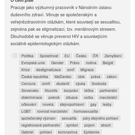
O čem píše
Pracuje jako výzkumný pracovník v Národním ústavu
duševního zdraví. Věnuje se společenským a
veřejnězdravotním otázkám, které souvisejí se sexualitou,
zejména pak se stigmatizací, tzv. menšinovým stresem.
Dlouhodobě se věnuje prevenci HIV a souvisejícím
sociálně-epidemiologickým otázkám.
Politika
Společnost
EU
Česko
ČR
Zamyšlení
Evropská unie
Gender
Právo
rodina
België
Krize
destigmatizace
smrť
Migrace
Česká republika
MaĎarsko
útok
práva
zákon
Cenzura
úmrtí
studenti
výuka
Svoboda
Slovensko
filozofie
bezpráví
léčba
partnerství
diskriminace
pokrok
situace
volba
manželství
očkování
novela
stejnopohlavní
gay
lesby
LGBT
rovnost manželství
homosexualita
společenský význam
sexualita
páry stejného pohlaví
registrované partnerství
symbol
pojem
strach
Gabriel
pohlaví
koronavirus
Epidemie