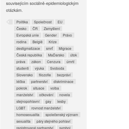
souvisejícím sociálně-epidemiologickým
otázkám.
Politika
Společnost
EU
Česko
ČR
Zamyšlení
Evropská unie
Gender
Právo
rodina
België
Krize
destigmatizace
smrť
Migrace
Česká republika
MaĎarsko
útok
práva
zákon
Cenzura
úmrtí
studenti
výuka
Svoboda
Slovensko
filozofie
bezpráví
léčba
partnerství
diskriminace
pokrok
situace
volba
manželství
očkování
novela
stejnopohlavní
gay
lesby
LGBT
rovnost manželství
homosexualita
společenský význam
sexualita
páry stejného pohlaví
registrované partnerství
symbol