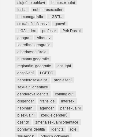
stejného pohlaví
homosexuální
lesba
neheterosexuální
homonegativita
LGBTI+
sexuální občanství
gaové
ILGA index
profesor
Petr Dostál
geograf
Albertov
teoretická geografie
albertovská škola
humánní geografie
regionální geografie
anti-lgbt
dospívání
LGBTIQ
neheterosexualita
prohlášení
sexuální orientace
genderová identita
coming out
cisgender
translidé
intersex
nebinární
agender
pansexuální
bisexuální
kolik je genderů
džendr
změna sexuální orientace
pohlavní identita
identita
role
zkušenost
odpor k očkování