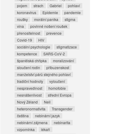
pojem
strach
Gabriel
pohlaví
koronavirus
Epidemie
pandemie
roušky
morální panika
stigma
vina
povinné nošení roušek
přenositelnost
prevence
Covid-19
HIV
sociální psychologie
stigmatizace
kompetence
SARS-CoV-2
španělská chřipka
moralizování
sloučení rodin
příbuzenskost
manželství párů stejného pohlaví
tradiční hodnoty
vyloučení
nespravedlnost
homofobie
nesnášenlivost
střední Evropa
Nový Zéland
Neil
heteronormativita
Transgender
čeština
nebinární jazyk
nebinární zájmena
nebinarita
vzpomínka
lékaři