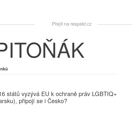
Respekt
Přejít na respekt.cz
Vyhledávání
PITOŇÁK
ánků
h 16 států vyzývá EU k ochraně práv LGBTIQ+
arsku), připojí se i Česko?