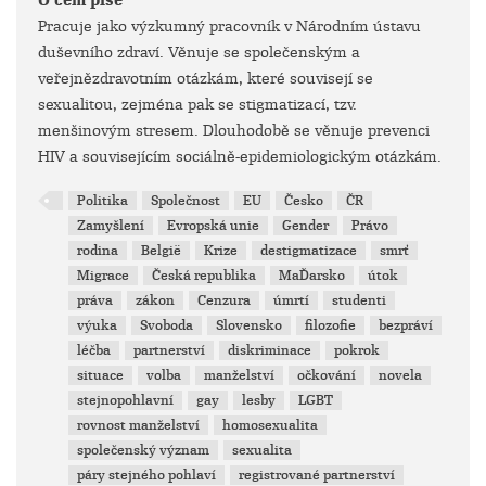
O čem píše
Pracuje jako výzkumný pracovník v Národním ústavu
duševního zdraví. Věnuje se společenským a
veřejnězdravotním otázkám, které souvisejí se
sexualitou, zejména pak se stigmatizací, tzv.
menšinovým stresem. Dlouhodobě se věnuje prevenci
HIV a souvisejícím sociálně-epidemiologickým otázkám.
Politika
Společnost
EU
Česko
ČR
Zamyšlení
Evropská unie
Gender
Právo
rodina
België
Krize
destigmatizace
smrť
Migrace
Česká republika
MaĎarsko
útok
práva
zákon
Cenzura
úmrtí
studenti
výuka
Svoboda
Slovensko
filozofie
bezpráví
léčba
partnerství
diskriminace
pokrok
situace
volba
manželství
očkování
novela
stejnopohlavní
gay
lesby
LGBT
rovnost manželství
homosexualita
společenský význam
sexualita
páry stejného pohlaví
registrované partnerství