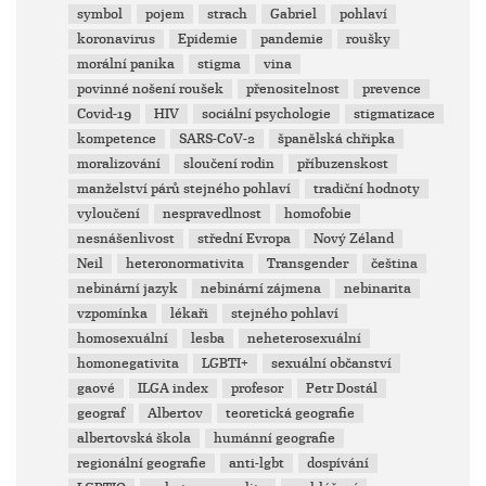
symbol
pojem
strach
Gabriel
pohlaví
koronavirus
Epidemie
pandemie
roušky
morální panika
stigma
vina
povinné nošení roušek
přenositelnost
prevence
Covid-19
HIV
sociální psychologie
stigmatizace
kompetence
SARS-CoV-2
španělská chřipka
moralizování
sloučení rodin
příbuzenskost
manželství párů stejného pohlaví
tradiční hodnoty
vyloučení
nespravedlnost
homofobie
nesnášenlivost
střední Evropa
Nový Zéland
Neil
heteronormativita
Transgender
čeština
nebinární jazyk
nebinární zájmena
nebinarita
vzpomínka
lékaři
stejného pohlaví
homosexuální
lesba
neheterosexuální
homonegativita
LGBTI+
sexuální občanství
gaové
ILGA index
profesor
Petr Dostál
geograf
Albertov
teoretická geografie
albertovská škola
humánní geografie
regionální geografie
anti-lgbt
dospívání