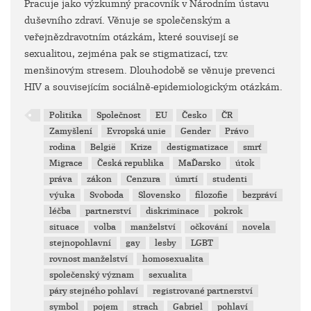
Pracuje jako výzkumný pracovník v Národním ústavu
duševního zdraví. Věnuje se společenským a
veřejnězdravotním otázkám, které souvisejí se
sexualitou, zejména pak se stigmatizací, tzv.
menšinovým stresem. Dlouhodobě se věnuje prevenci
HIV a souvisejícím sociálně-epidemiologickým otázkám.
Politika
Společnost
EU
Česko
ČR
Zamyšlení
Evropská unie
Gender
Právo
rodina
België
Krize
destigmatizace
smrť
Migrace
Česká republika
MaĎarsko
útok
práva
zákon
Cenzura
úmrtí
studenti
výuka
Svoboda
Slovensko
filozofie
bezpráví
léčba
partnerství
diskriminace
pokrok
situace
volba
manželství
očkování
novela
stejnopohlavní
gay
lesby
LGBT
rovnost manželství
homosexualita
společenský význam
sexualita
páry stejného pohlaví
registrované partnerství
symbol
pojem
strach
Gabriel
pohlaví