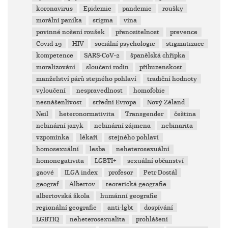
koronavirus
Epidemie
pandemie
roušky
morální panika
stigma
vina
povinné nošení roušek
přenositelnost
prevence
Covid-19
HIV
sociální psychologie
stigmatizace
kompetence
SARS-CoV-2
španělská chřipka
moralizování
sloučení rodin
příbuzenskost
manželství párů stejného pohlaví
tradiční hodnoty
vyloučení
nespravedlnost
homofobie
nesnášenlivost
střední Evropa
Nový Zéland
Neil
heteronormativita
Transgender
čeština
nebinární jazyk
nebinární zájmena
nebinarita
vzpomínka
lékaři
stejného pohlaví
homosexuální
lesba
neheterosexuální
homonegativita
LGBTI+
sexuální občanství
gaové
ILGA index
profesor
Petr Dostál
geograf
Albertov
teoretická geografie
albertovská škola
humánní geografie
regionální geografie
anti-lgbt
dospívání
LGBTIQ
neheterosexualita
prohlášení