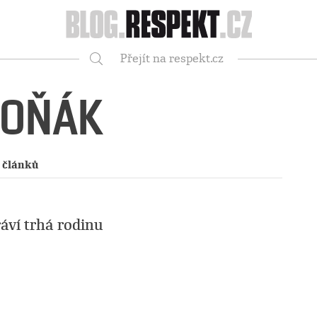
Respekt
Přejít na respekt.cz
Vyhledávání
TOŇÁK
 článků
áví trhá rodinu