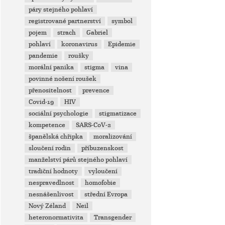
páry stejného pohlaví
registrované partnerství
symbol
pojem
strach
Gabriel
pohlaví
koronavirus
Epidemie
pandemie
roušky
morální panika
stigma
vina
povinné nošení roušek
přenositelnost
prevence
Covid-19
HIV
sociální psychologie
stigmatizace
kompetence
SARS-CoV-2
španělská chřipka
moralizování
sloučení rodin
příbuzenskost
manželství párů stejného pohlaví
tradiční hodnoty
vyloučení
nespravedlnost
homofobie
nesnášenlivost
střední Evropa
Nový Zéland
Neil
heteronormativita
Transgender