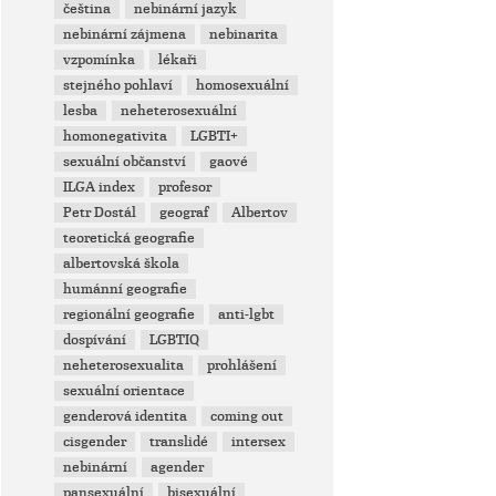
čeština
nebinární jazyk
nebinární zájmena
nebinarita
vzpomínka
lékaři
stejného pohlaví
homosexuální
lesba
neheterosexuální
homonegativita
LGBTI+
sexuální občanství
gaové
ILGA index
profesor
Petr Dostál
geograf
Albertov
teoretická geografie
albertovská škola
humánní geografie
regionální geografie
anti-lgbt
dospívání
LGBTIQ
neheterosexualita
prohlášení
sexuální orientace
genderová identita
coming out
cisgender
translidé
intersex
nebinární
agender
pansexuální
bisexuální