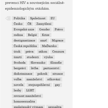
prevenci HIV a souvisejícím sociálně-
epidemiologickým otázkám.
Politika
Společnost
EU
Česko
ČR
Zamyšlení
Evropská unie
Gender
Právo
rodina
België
Krize
destigmatizace
smrť
Migrace
Česká republika
MaĎarsko
útok
práva
zákon
Cenzura
úmrtí
studenti
výuka
Svoboda
Slovensko
filozofie
bezpráví
léčba
partnerství
diskriminace
pokrok
situace
volba
manželství
očkování
novela
stejnopohlavní
gay
lesby
LGBT
rovnost manželství
homosexualita
společenský význam
sexualita