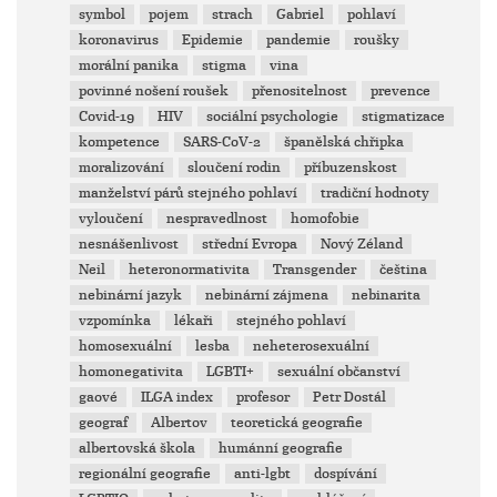
symbol
pojem
strach
Gabriel
pohlaví
koronavirus
Epidemie
pandemie
roušky
morální panika
stigma
vina
povinné nošení roušek
přenositelnost
prevence
Covid-19
HIV
sociální psychologie
stigmatizace
kompetence
SARS-CoV-2
španělská chřipka
moralizování
sloučení rodin
příbuzenskost
manželství párů stejného pohlaví
tradiční hodnoty
vyloučení
nespravedlnost
homofobie
nesnášenlivost
střední Evropa
Nový Zéland
Neil
heteronormativita
Transgender
čeština
nebinární jazyk
nebinární zájmena
nebinarita
vzpomínka
lékaři
stejného pohlaví
homosexuální
lesba
neheterosexuální
homonegativita
LGBTI+
sexuální občanství
gaové
ILGA index
profesor
Petr Dostál
geograf
Albertov
teoretická geografie
albertovská škola
humánní geografie
regionální geografie
anti-lgbt
dospívání