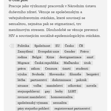
O čem píše
Pracuje jako výzkumný pracovník v Národním ústavu
duševního zdraví. Věnuje se společenským a
veřejnězdravotním otázkám, které souvisejí se
sexualitou, zejména pak se stigmatizací, tzv.
menšinovým stresem. Dlouhodobě se věnuje prevenci
HIV a souvisejícím sociálně-epidemiologickým otázkám.
Politika
Společnost
EU
Česko
ČR
Zamyšlení
Evropská unie
Gender
Právo
rodina
België
Krize
destigmatizace
smrť
Migrace
Česká republika
MaĎarsko
útok
práva
zákon
Cenzura
úmrtí
studenti
výuka
Svoboda
Slovensko
filozofie
bezpráví
léčba
partnerství
diskriminace
pokrok
situace
volba
manželství
očkování
novela
stejnopohlavní
gay
lesby
LGBT
rovnost manželství
homosexualita
společenský význam
sexualita
páry stejného pohlaví
registrované partnerství