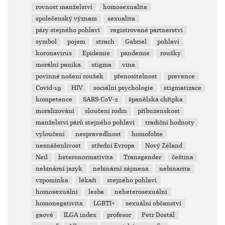
rovnost manželství
homosexualita
společenský význam
sexualita
páry stejného pohlaví
registrované partnerství
symbol
pojem
strach
Gabriel
pohlaví
koronavirus
Epidemie
pandemie
roušky
morální panika
stigma
vina
povinné nošení roušek
přenositelnost
prevence
Covid-19
HIV
sociální psychologie
stigmatizace
kompetence
SARS-CoV-2
španělská chřipka
moralizování
sloučení rodin
příbuzenskost
manželství párů stejného pohlaví
tradiční hodnoty
vyloučení
nespravedlnost
homofobie
nesnášenlivost
střední Evropa
Nový Zéland
Neil
heteronormativita
Transgender
čeština
nebinární jazyk
nebinární zájmena
nebinarita
vzpomínka
lékaři
stejného pohlaví
homosexuální
lesba
neheterosexuální
homonegativita
LGBTI+
sexuální občanství
gaové
ILGA index
profesor
Petr Dostál