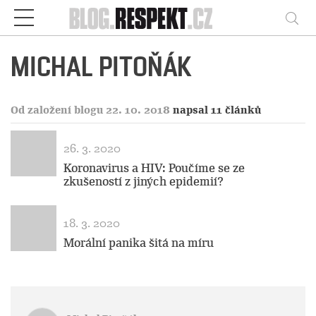
Respekt
Vy
MICHAL PITOŇÁK
Od založení blogu 22. 10. 2018
napsal 11 článků
26. 3. 2020
Koronavirus a HIV: Poučíme se ze
zkušeností z jiných epidemií?
18. 3. 2020
Morální panika šitá na míru