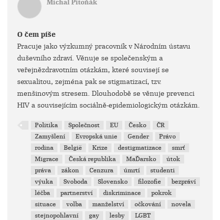
Michal Pitoňák
O čem píše
Pracuje jako výzkumný pracovník v Národním ústavu
duševního zdraví. Věnuje se společenským a
veřejnězdravotním otázkám, které souvisejí se
sexualitou, zejména pak se stigmatizací, tzv.
menšinovým stresem. Dlouhodobě se věnuje prevenci
HIV a souvisejícím sociálně-epidemiologickým otázkám.
Politika
Společnost
EU
Česko
ČR
Zamyšlení
Evropská unie
Gender
Právo
rodina
België
Krize
destigmatizace
smrť
Migrace
Česká republika
MaĎarsko
útok
práva
zákon
Cenzura
úmrtí
studenti
výuka
Svoboda
Slovensko
filozofie
bezpráví
léčba
partnerství
diskriminace
pokrok
situace
volba
manželství
očkování
novela
stejnopohlavní
gay
lesby
LGBT