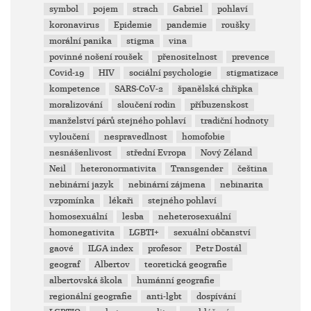
symbol
pojem
strach
Gabriel
pohlaví
koronavirus
Epidemie
pandemie
roušky
morální panika
stigma
vina
povinné nošení roušek
přenositelnost
prevence
Covid-19
HIV
sociální psychologie
stigmatizace
kompetence
SARS-CoV-2
španělská chřipka
moralizování
sloučení rodin
příbuzenskost
manželství párů stejného pohlaví
tradiční hodnoty
vyloučení
nespravedlnost
homofobie
nesnášenlivost
střední Evropa
Nový Zéland
Neil
heteronormativita
Transgender
čeština
nebinární jazyk
nebinární zájmena
nebinarita
vzpomínka
lékaři
stejného pohlaví
homosexuální
lesba
neheterosexuální
homonegativita
LGBTI+
sexuální občanství
gaové
ILGA index
profesor
Petr Dostál
geograf
Albertov
teoretická geografie
albertovská škola
humánní geografie
regionální geografie
anti-lgbt
dospívání