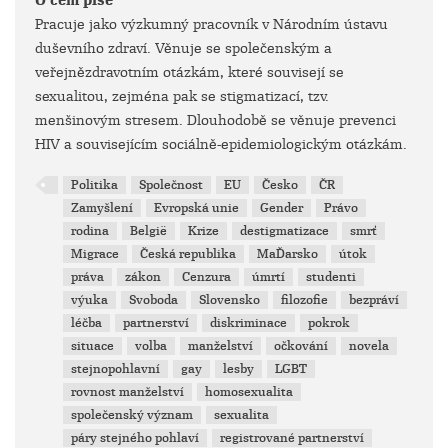
O čem píše
Pracuje jako výzkumný pracovník v Národním ústavu
duševního zdraví. Věnuje se společenským a
veřejnězdravotním otázkám, které souvisejí se
sexualitou, zejména pak se stigmatizací, tzv.
menšinovým stresem. Dlouhodobě se věnuje prevenci
HIV a souvisejícím sociálně-epidemiologickým otázkám.
Politika
Společnost
EU
Česko
ČR
Zamyšlení
Evropská unie
Gender
Právo
rodina
België
Krize
destigmatizace
smrť
Migrace
Česká republika
MaĎarsko
útok
práva
zákon
Cenzura
úmrtí
studenti
výuka
Svoboda
Slovensko
filozofie
bezpráví
léčba
partnerství
diskriminace
pokrok
situace
volba
manželství
očkování
novela
stejnopohlavní
gay
lesby
LGBT
rovnost manželství
homosexualita
společenský význam
sexualita
páry stejného pohlaví
registrované partnerství