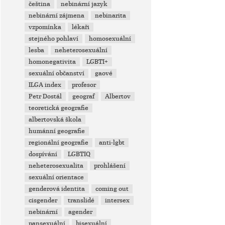
čeština
nebinární jazyk
nebinární zájmena
nebinarita
vzpomínka
lékaři
stejného pohlaví
homosexuální
lesba
neheterosexuální
homonegativita
LGBTI+
sexuální občanství
gaové
ILGA index
profesor
Petr Dostál
geograf
Albertov
teoretická geografie
albertovská škola
humánní geografie
regionální geografie
anti-lgbt
dospívání
LGBTIQ
neheterosexualita
prohlášení
sexuální orientace
genderová identita
coming out
cisgender
translidé
intersex
nebinární
agender
pansexuální
bisexuální