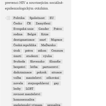
prevenci HIV a souvisejícím sociálně-
epidemiologickým otázkám.
Politika
Společnost
EU
Česko
ČR
Zamyšlení
Evropská unie
Gender
Právo
rodina
België
Krize
destigmatizace
smrť
Migrace
Česká republika
MaĎarsko
útok
práva
zákon
Cenzura
úmrtí
studenti
výuka
Svoboda
Slovensko
filozofie
bezpráví
léčba
partnerství
diskriminace
pokrok
situace
volba
manželství
očkování
novela
stejnopohlavní
gay
lesby
LGBT
rovnost manželství
homosexualita
společenský význam
sexualita