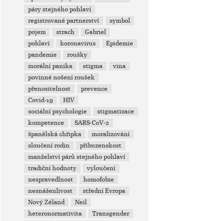
páry stejného pohlaví
registrované partnerství
symbol
pojem
strach
Gabriel
pohlaví
koronavirus
Epidemie
pandemie
roušky
morální panika
stigma
vina
povinné nošení roušek
přenositelnost
prevence
Covid-19
HIV
sociální psychologie
stigmatizace
kompetence
SARS-CoV-2
španělská chřipka
moralizování
sloučení rodin
příbuzenskost
manželství párů stejného pohlaví
tradiční hodnoty
vyloučení
nespravedlnost
homofobie
nesnášenlivost
střední Evropa
Nový Zéland
Neil
heteronormativita
Transgender