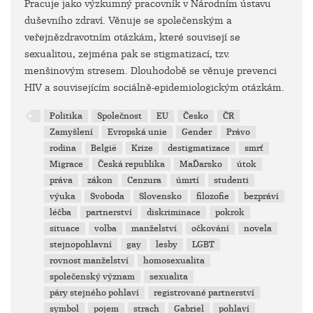
Pracuje jako výzkumný pracovník v Národním ústavu
duševního zdraví. Věnuje se společenským a
veřejnězdravotním otázkám, které souvisejí se
sexualitou, zejména pak se stigmatizací, tzv.
menšinovým stresem. Dlouhodobě se věnuje prevenci
HIV a souvisejícím sociálně-epidemiologickým otázkám.
Politika
Společnost
EU
Česko
ČR
Zamyšlení
Evropská unie
Gender
Právo
rodina
België
Krize
destigmatizace
smrť
Migrace
Česká republika
MaĎarsko
útok
práva
zákon
Cenzura
úmrtí
studenti
výuka
Svoboda
Slovensko
filozofie
bezpráví
léčba
partnerství
diskriminace
pokrok
situace
volba
manželství
očkování
novela
stejnopohlavní
gay
lesby
LGBT
rovnost manželství
homosexualita
společenský význam
sexualita
páry stejného pohlaví
registrované partnerství
symbol
pojem
strach
Gabriel
pohlaví