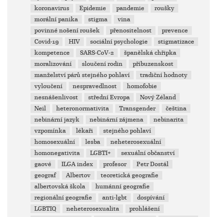
koronavirus
Epidemie
pandemie
roušky
morální panika
stigma
vina
povinné nošení roušek
přenositelnost
prevence
Covid-19
HIV
sociální psychologie
stigmatizace
kompetence
SARS-CoV-2
španělská chřipka
moralizování
sloučení rodin
příbuzenskost
manželství párů stejného pohlaví
tradiční hodnoty
vyloučení
nespravedlnost
homofobie
nesnášenlivost
střední Evropa
Nový Zéland
Neil
heteronormativita
Transgender
čeština
nebinární jazyk
nebinární zájmena
nebinarita
vzpomínka
lékaři
stejného pohlaví
homosexuální
lesba
neheterosexuální
homonegativita
LGBTI+
sexuální občanství
gaové
ILGA index
profesor
Petr Dostál
geograf
Albertov
teoretická geografie
albertovská škola
humánní geografie
regionální geografie
anti-lgbt
dospívání
LGBTIQ
neheterosexualita
prohlášení