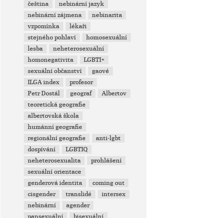
čeština
nebinární jazyk
nebinární zájmena
nebinarita
vzpomínka
lékaři
stejného pohlaví
homosexuální
lesba
neheterosexuální
homonegativita
LGBTI+
sexuální občanství
gaové
ILGA index
profesor
Petr Dostál
geograf
Albertov
teoretická geografie
albertovská škola
humánní geografie
regionální geografie
anti-lgbt
dospívání
LGBTIQ
neheterosexualita
prohlášení
sexuální orientace
genderová identita
coming out
cisgender
translidé
intersex
nebinární
agender
pansexuální
bisexuální