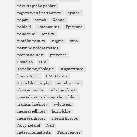
páry stejného pohlaví
registrované partnerství
symbol
pojem
strach
Gabriel
pohlaví
koronavirus
Epidemie
pandemie
roušky
morální panika
stigma
vina
povinné nošení roušek
přenositelnost
prevence
Covid-19
HIV
sociální psychologie
stigmatizace
kompetence
SARS-CoV-2
španělská chřipka
moralizování
sloučení rodin
příbuzenskost
manželství párů stejného pohlaví
tradiční hodnoty
vyloučení
nespravedlnost
homofobie
nesnášenlivost
střední Evropa
Nový Zéland
Neil
heteronormativita
Transgender