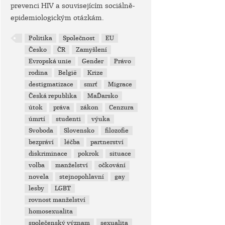
prevenci HIV a souvisejícím sociálně-
epidemiologickým otázkám.
Politika
Společnost
EU
Česko
ČR
Zamyšlení
Evropská unie
Gender
Právo
rodina
België
Krize
destigmatizace
smrť
Migrace
Česká republika
MaĎarsko
útok
práva
zákon
Cenzura
úmrtí
studenti
výuka
Svoboda
Slovensko
filozofie
bezpráví
léčba
partnerství
diskriminace
pokrok
situace
volba
manželství
očkování
novela
stejnopohlavní
gay
lesby
LGBT
rovnost manželství
homosexualita
společenský význam
sexualita