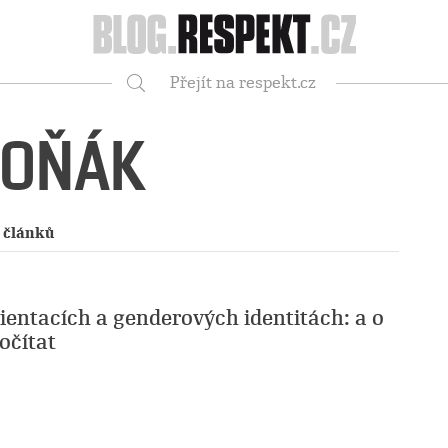
Respekt
Přejít na respekt.cz
Vyhledávání
TOŇÁK
 článků
ientacích a genderových identitách: a o
očítat