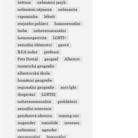
čeština
nebinární jazyk
nebinární zájmena
nebinarita
vzpomínka
lékaři
stejného pohlaví
homosexuální
lesba
neheterosexuální
homonegativita
LGBTI+
sexuální občanství
gaové
ILGA index
profesor
Petr Dostál
geograf
Albertov
teoretická geografie
albertovská škola
humánní geografie
regionální geografie
anti-lgbt
dospívání
LGBTIQ
neheterosexualita
prohlášení
sexuální orientace
genderová identita
coming out
cisgender
translidé
intersex
nebinární
agender
pansexuální
bisexuální