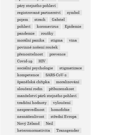
páry stejného pohlaví
registrované partnerství
symbol
pojem
strach
Gabriel
pohlaví
koronavirus
Epidemie
pandemie
roušky
morální panika
stigma
vina
povinné nošení roušek
přenositelnost
prevence
Covid-19
HIV
sociální psychologie
stigmatizace
kompetence
SARS-CoV-2
španělská chřipka
moralizování
sloučení rodin
příbuzenskost
manželství párů stejného pohlaví
tradiční hodnoty
vyloučení
nespravedlnost
homofobie
nesnášenlivost
střední Evropa
Nový Zéland
Neil
heteronormativita
Transgender