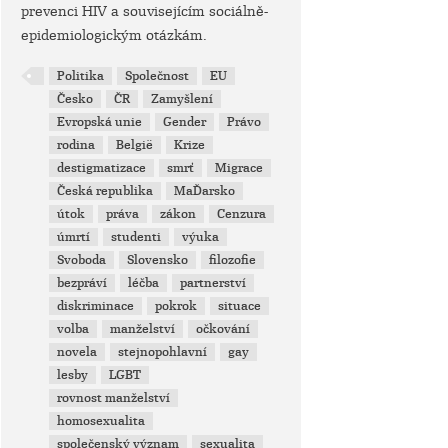
prevenci HIV a souvisejícím sociálně-
epidemiologickým otázkám.
Politika
Společnost
EU
Česko
ČR
Zamyšlení
Evropská unie
Gender
Právo
rodina
België
Krize
destigmatizace
smrť
Migrace
Česká republika
MaĎarsko
útok
práva
zákon
Cenzura
úmrtí
studenti
výuka
Svoboda
Slovensko
filozofie
bezpráví
léčba
partnerství
diskriminace
pokrok
situace
volba
manželství
očkování
novela
stejnopohlavní
gay
lesby
LGBT
rovnost manželství
homosexualita
společenský význam
sexualita