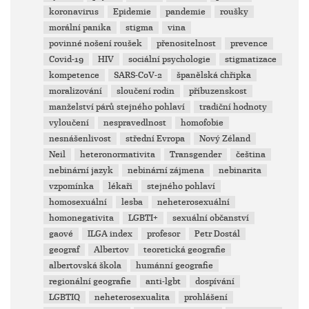
koronavirus
Epidemie
pandemie
roušky
morální panika
stigma
vina
povinné nošení roušek
přenositelnost
prevence
Covid-19
HIV
sociální psychologie
stigmatizace
kompetence
SARS-CoV-2
španělská chřipka
moralizování
sloučení rodin
příbuzenskost
manželství párů stejného pohlaví
tradiční hodnoty
vyloučení
nespravedlnost
homofobie
nesnášenlivost
střední Evropa
Nový Zéland
Neil
heteronormativita
Transgender
čeština
nebinární jazyk
nebinární zájmena
nebinarita
vzpomínka
lékaři
stejného pohlaví
homosexuální
lesba
neheterosexuální
homonegativita
LGBTI+
sexuální občanství
gaové
ILGA index
profesor
Petr Dostál
geograf
Albertov
teoretická geografie
albertovská škola
humánní geografie
regionální geografie
anti-lgbt
dospívání
LGBTIQ
neheterosexualita
prohlášení