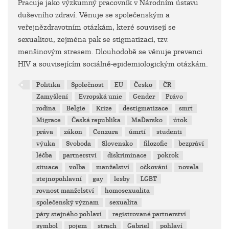
Pracuje jako výzkumný pracovník v Národním ústavu
duševního zdraví. Věnuje se společenským a
veřejnězdravotním otázkám, které souvisejí se
sexualitou, zejména pak se stigmatizací, tzv.
menšinovým stresem. Dlouhodobě se věnuje prevenci
HIV a souvisejícím sociálně-epidemiologickým otázkám.
Politika
Společnost
EU
Česko
ČR
Zamyšlení
Evropská unie
Gender
Právo
rodina
België
Krize
destigmatizace
smrť
Migrace
Česká republika
MaĎarsko
útok
práva
zákon
Cenzura
úmrtí
studenti
výuka
Svoboda
Slovensko
filozofie
bezpráví
léčba
partnerství
diskriminace
pokrok
situace
volba
manželství
očkování
novela
stejnopohlavní
gay
lesby
LGBT
rovnost manželství
homosexualita
společenský význam
sexualita
páry stejného pohlaví
registrované partnerství
symbol
pojem
strach
Gabriel
pohlaví