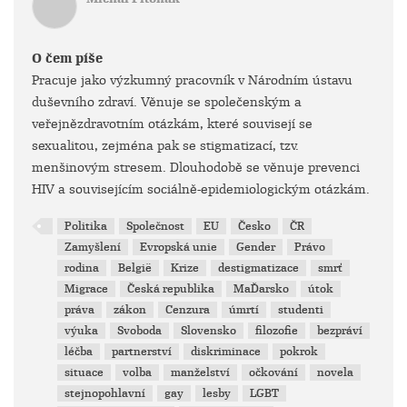
O čem píše
Pracuje jako výzkumný pracovník v Národním ústavu
duševního zdraví. Věnuje se společenským a
veřejnězdravotním otázkám, které souvisejí se
sexualitou, zejména pak se stigmatizací, tzv.
menšinovým stresem. Dlouhodobě se věnuje prevenci
HIV a souvisejícím sociálně-epidemiologickým otázkám.
Politika
Společnost
EU
Česko
ČR
Zamyšlení
Evropská unie
Gender
Právo
rodina
België
Krize
destigmatizace
smrť
Migrace
Česká republika
MaĎarsko
útok
práva
zákon
Cenzura
úmrtí
studenti
výuka
Svoboda
Slovensko
filozofie
bezpráví
léčba
partnerství
diskriminace
pokrok
situace
volba
manželství
očkování
novela
stejnopohlavní
gay
lesby
LGBT