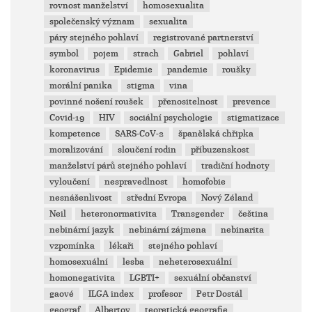
rovnost manželství
homosexualita
společenský význam
sexualita
páry stejného pohlaví
registrované partnerství
symbol
pojem
strach
Gabriel
pohlaví
koronavirus
Epidemie
pandemie
roušky
morální panika
stigma
vina
povinné nošení roušek
přenositelnost
prevence
Covid-19
HIV
sociální psychologie
stigmatizace
kompetence
SARS-CoV-2
španělská chřipka
moralizování
sloučení rodin
příbuzenskost
manželství párů stejného pohlaví
tradiční hodnoty
vyloučení
nespravedlnost
homofobie
nesnášenlivost
střední Evropa
Nový Zéland
Neil
heteronormativita
Transgender
čeština
nebinární jazyk
nebinární zájmena
nebinarita
vzpomínka
lékaři
stejného pohlaví
homosexuální
lesba
neheterosexuální
homonegativita
LGBTI+
sexuální občanství
gaové
ILGA index
profesor
Petr Dostál
geograf
Albertov
teoretická geografie