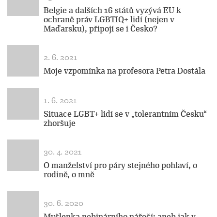
Belgie a dalších 16 států vyzývá EU k
ochraně práv LGBTIQ+ lidí (nejen v
Maďarsku), připojí se i Česko?
2. 6. 2021
Moje vzpomínka na profesora Petra Dostála
1. 6. 2021
Situace LGBT+ lidí se v „tolerantním Česku“
zhoršuje
30. 4. 2021
O manželství pro páry stejného pohlaví, o
rodině, o mně
30. 6. 2020
Myšlenka nebinárního nářečí: aneb jak v