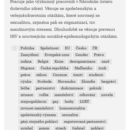
Pracuje jako výzkumný pracovník v Národním ústavu
duševního zdraví. Věnuje se společenským a
veřejnězdravotním otázkám, které souvisejí se
sexualitou, zejména pak se stigmatizací, tzv.
menšinovým stresem. Dlouhodobě se věnuje prevenci
HIV a souvisejícím sociálně-epidemiologickým otázkám.
Politika
Společnost
EU
Česko
ČR
Zamyšlení
Evropská unie
Gender
Právo
rodina
België
Krize
destigmatizace
smrť
Migrace
Česká republika
MaĎarsko
útok
práva
zákon
Cenzura
úmrtí
studenti
výuka
Svoboda
Slovensko
filozofie
bezpráví
léčba
partnerství
diskriminace
pokrok
situace
volba
manželství
očkování
novela
stejnopohlavní
gay
lesby
LGBT
rovnost manželství
homosexualita
společenský význam
sexualita
páry stejného pohlaví
registrované partnerství
symbol
pojem
strach
Gabriel
pohlaví