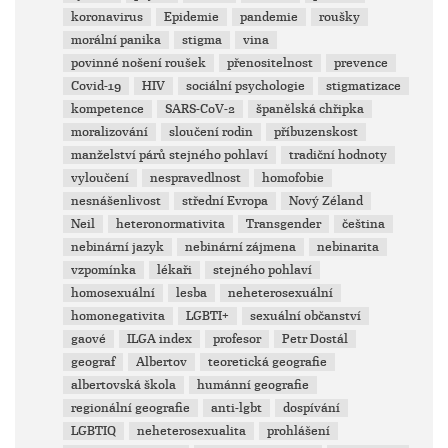
koronavirus
Epidemie
pandemie
roušky
morální panika
stigma
vina
povinné nošení roušek
přenositelnost
prevence
Covid-19
HIV
sociální psychologie
stigmatizace
kompetence
SARS-CoV-2
španělská chřipka
moralizování
sloučení rodin
příbuzenskost
manželství párů stejného pohlaví
tradiční hodnoty
vyloučení
nespravedlnost
homofobie
nesnášenlivost
střední Evropa
Nový Zéland
Neil
heteronormativita
Transgender
čeština
nebinární jazyk
nebinární zájmena
nebinarita
vzpomínka
lékaři
stejného pohlaví
homosexuální
lesba
neheterosexuální
homonegativita
LGBTI+
sexuální občanství
gaové
ILGA index
profesor
Petr Dostál
geograf
Albertov
teoretická geografie
albertovská škola
humánní geografie
regionální geografie
anti-lgbt
dospívání
LGBTIQ
neheterosexualita
prohlášení